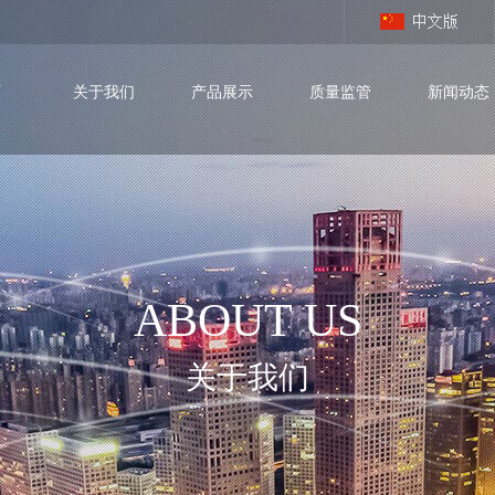
页
关于我们
产品展示
质量监管
新闻动态
ABOUT US
关于我们