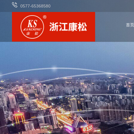
0577-65368580
首