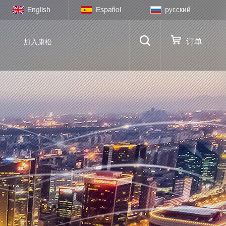
订单
加入康松