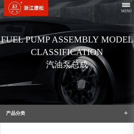
MENU
FUEL PUMP ASSEMBLY MODEL
CLASSIFICATION
汽油泵总成
+
产品分类